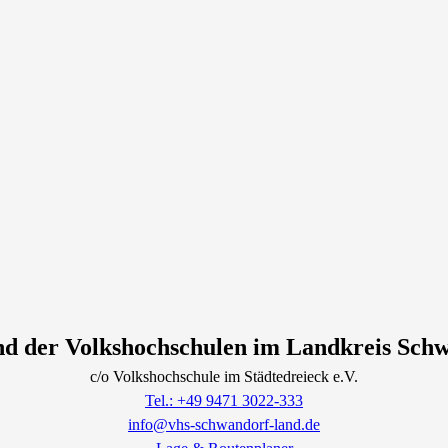
d der Volkshochschulen im Landkreis Sch
c/o Volkshochschule im Städtedreieck e.V.
Tel.: +49 9471 3022-333
info@vhs-schwandorf-land.de