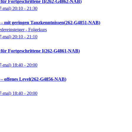
für Fortgeschrittene II
262-G4862-NAB
7-mal)
20:10
- 21:30
 – mit geringen Tanzkenntnissen
262-G4851-NAB
dereinsteiger - Folgekurs
7-mal)
20:10
- 21:10
für Fortgeschrittene I
262-G4861-NAB
7-mal)
18:40
- 20:00
– offenes Level
262-G4856-NAB
7-mal)
18:40
- 20:00