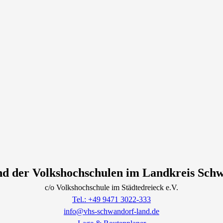
d der Volkshochschulen im Landkreis Sch
c/o Volkshochschule im Städtedreieck e.V.
Tel.: +49 9471 3022-333
info@vhs-schwandorf-land.de