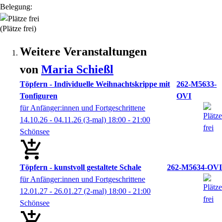
Belegung:
(Plätze frei)
Weitere Veranstaltungen
von
Maria
Schießl
Töpfern - Individuelle Weihnachtskrippe mit
262-M5633-
Tonfiguren
OVI
für Anfänger:innen und Fortgeschrittene
14.10.26 - 04.11.26
(3-mal)
18:00
- 21:00
Schönsee
Töpfern - kunstvoll gestaltete Schale
262-M5634-OVI
für Anfänger:innen und Fortgeschrittene
12.01.27 - 26.01.27
(2-mal)
18:00
- 21:00
Schönsee