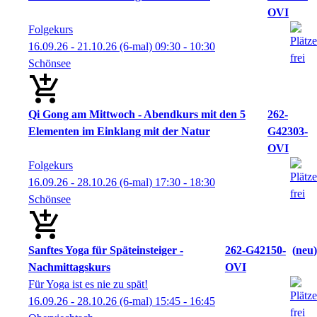
OVI
Folgekurs
16.09.26 - 21.10.26
(6-mal)
09:30
- 10:30
Schönsee
Qi Gong am Mittwoch - Abendkurs mit den 5
262-
Elementen im Einklang mit der Natur
G42303-
OVI
Folgekurs
16.09.26 - 28.10.26
(6-mal)
17:30
- 18:30
Schönsee
Sanftes Yoga für Späteinsteiger -
262-G42150-
neu
Nachmittagskurs
OVI
Für Yoga ist es nie zu spät!
16.09.26 - 28.10.26
(6-mal)
15:45
- 16:45