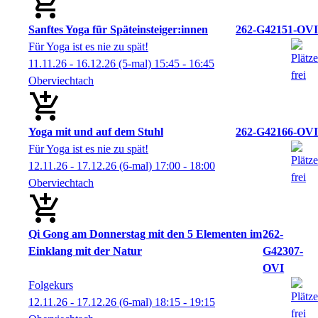
Sanftes Yoga für Späteinsteiger:innen
262-G42151-OVI
Für Yoga ist es nie zu spät!
11.11.26 - 16.12.26
(5-mal)
15:45
- 16:45
Oberviechtach
Yoga mit und auf dem Stuhl
262-G42166-OVI
Für Yoga ist es nie zu spät!
12.11.26 - 17.12.26
(6-mal)
17:00
- 18:00
Oberviechtach
Qi Gong am Donnerstag mit den 5 Elementen im
262-
Einklang mit der Natur
G42307-
OVI
Folgekurs
12.11.26 - 17.12.26
(6-mal)
18:15
- 19:15