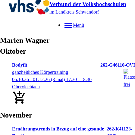
Verbund der Volkshochschulen
im Landkreis Schwandorf
Menü
Marlen
Wagner
Oktober
Bodyfit
262-G46110-OVI
ganzheitliches Körpertraining
06.10.26 - 01.12.26
(8-mal)
17:30
- 18:30
Oberviechtach
November
Ernährungstrends in Bezug auf eine gesunde
262-K41123-